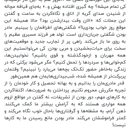
کی تمام میشه؟ چه گیری افتاده بهش و...» به‌جای قیافه مچاله
از شنیدن صدای گریه از اتاق و نگاه‌کردن به ساعت و گفتن
این جملات که: «الان وقت بیدارشدن بود؟ حالا همیشه این
موقع روز خواب بودی‌یا!» شگفتی‌های اطرافمان را ببینیم. مادر
بودن شگفتی جریان‌داری است. تولد هر فرزند مسیری عظیم را
به روی ما باز می‌کند. راهی پر از تجارب جدید و موقعیت‌های
سخت برای حیات‌بخشیدن و مربی بودن. کی می‌توانستیم این
همه مهربان و ازخودگذشته و قوی باشیم؟ نخوابیدن‌ها،
کم‌خوابی‌ها و سردردها را تحمل کنیم؟ مگر می‌شود برکتی که در
زندگی به‌خاطر حضور تک‌تک بچه‌ها می‌بارد را نبینیم؟ وقتمان
پربرکت‌تر از همیشه شده، شب‌بیداری‌هایمان هم همین‌طور.
قدر مادری‌مان را بدانیم و به بهانه تحصیل و کار خودمان را از
تجربه مکررش محروم نکنیم. پرداختن به ضرورت‌ها، اکتفاکردن
به کارهای مهم، دور بودن از تشریفات، نه گفتن در مواقع لزوم
همه مواردی هستند که به آرامش بیشتر ما کمک می‌کنند.
ذهن آرام، به مشغله‌ها و گرفتاری‌ها باحال خوب نگاه می‌کند و
کمتر فراموششان می‌کند. مادر بودن مانع رسیدن ما به کارها
نیست!