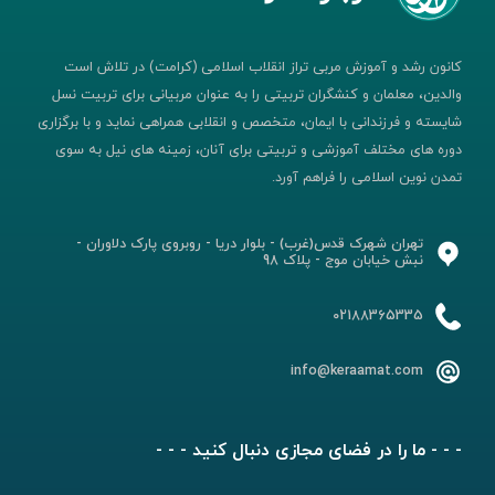
کانون رشد و آموزش مربی تراز انقلاب اسلامی (کرامت) در تلاش است
والدین، معلمان و کنشگران تربیتی را به عنوان مربیانی برای تربیت نسل
شایسته و فرزندانی با ایمان، متخصص و انقلابی همراهی نماید و با برگزاری
دوره های مختلف آموزشی و تربیتی برای آنان، زمینه های نیل به سوی
تمدن نوین اسلامی را فراهم آورد.
تهران شهرک قدس(غرب) - بلوار دریا - روبروی پارک دلاوران -
نبش خیابان موج - پلاک 98
02188365335
info@keraamat.com
- - - ما را در فضای مجازی دنبال کنید - - -