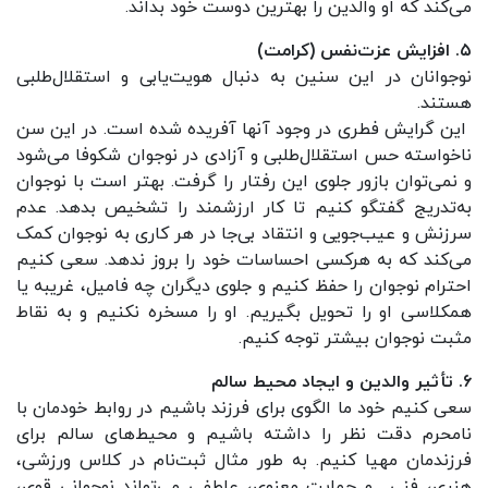
می‌کند که او والدین را بهترین دوست خود بداند.
۵. افزایش عزت‌نفس (کرامت)
نوجوانان در این سنین به دنبال هویت‌یابی و استقلال‌طلبی
هستند.
این گرایش فطری در وجود آنها آفریده شده است. در این سن
ناخواسته حس استقلال‌طلبی و آزادی در نوجوان شکوفا می‌شود
و نمی‌توان بازور جلوی این رفتار را گرفت. بهتر است با نوجوان
به‌تدریج گفتگو کنیم تا کار ارزشمند را تشخیص بدهد. عدم
سرزنش و عیب‌جویی و انتقاد بی‌جا در هر کاری به نوجوان کمک
می‌کند که به هرکسی احساسات خود را بروز ندهد. سعی کنیم
احترام نوجوان را حفظ کنیم و جلوی دیگران چه فامیل، غریبه یا
همکلاسی او را تحویل بگیریم. او را مسخره نکنیم و به نقاط
مثبت نوجوان بیشتر توجه کنیم.
۶. تأثیر والدین و ایجاد محیط سالم
سعی کنیم خود ما الگوی برای فرزند باشیم در روابط خودمان با
نامحرم دقت نظر را داشته باشیم و محیط‌های سالم برای
فرزندمان مهیا کنیم. به طور مثال ثبت‌نام در کلاس ورزشی،
هنری، فنی... و حمایت معنوی، عاطفی می‌تواند نوجوانی قوی،