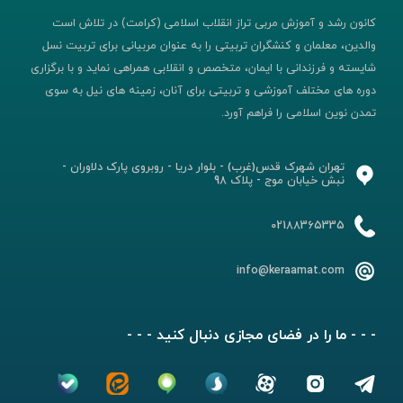
کانون رشد و آموزش مربی تراز انقلاب اسلامی (کرامت) در تلاش است
والدین، معلمان و کنشگران تربیتی را به عنوان مربیانی برای تربیت نسل
شایسته و فرزندانی با ایمان، متخصص و انقلابی همراهی نماید و با برگزاری
دوره های مختلف آموزشی و تربیتی برای آنان، زمینه های نیل به سوی
تمدن نوین اسلامی را فراهم آورد.
تهران شهرک قدس(غرب) - بلوار دریا - روبروی پارک دلاوران -
نبش خیابان موج - پلاک 98
02188365335
info@keraamat.com
- - - ما را در فضای مجازی دنبال کنید - - -