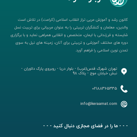
کانون رشد و آموزش مربی تراز انقلاب اسلامی (کرامت) در تلاش است
والدین، معلمان و کنشگران تربیتی را به عنوان مربیانی برای تربیت نسل
شایسته و فرزندانی با ایمان، متخصص و انقلابی همراهی نماید و با برگزاری
دوره های مختلف آموزشی و تربیتی برای آنان، زمینه های نیل به سوی
تمدن نوین اسلامی را فراهم آورد.
تهران شهرک قدس(غرب) - بلوار دریا - روبروی پارک دلاوران -
نبش خیابان موج - پلاک 98
02188365335
info@keraamat.com
- - - ما را در فضای مجازی دنبال کنید - - -