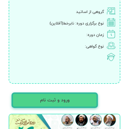
گروهی از اساتید
نوع برگزاری دوره:
نابرخط(آفلاین)
زمان دوره:
نوع گواهی:
ورود و ثبت نام