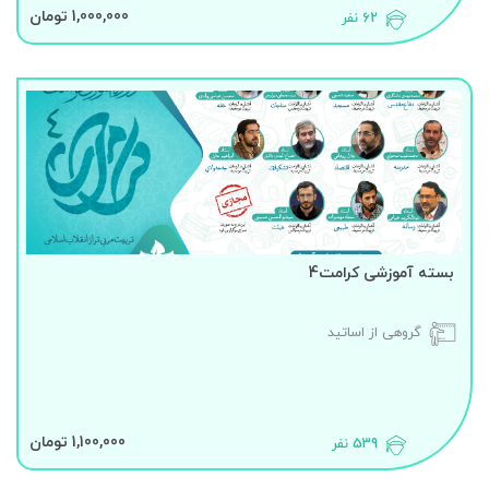
1,000,000 تومان
62 نفر
بسته آموزشی کرامت4
گروهی از اساتید
1,100,000 تومان
539 نفر