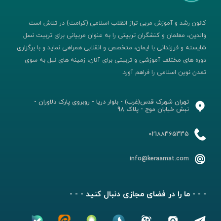
کانون رشد و آموزش مربی تراز انقلاب اسلامی (کرامت) در تلاش است
والدین، معلمان و کنشگران تربیتی را به عنوان مربیانی برای تربیت نسل
شایسته و فرزندانی با ایمان، متخصص و انقلابی همراهی نماید و با برگزاری
دوره های مختلف آموزشی و تربیتی برای آنان، زمینه های نیل به سوی
تمدن نوین اسلامی را فراهم آورد.
تهران شهرک قدس(غرب) - بلوار دریا - روبروی پارک دلاوران -
نبش خیابان موج - پلاک 98
02188365335
info@keraamat.com
- - - ما را در فضای مجازی دنبال کنید - - -