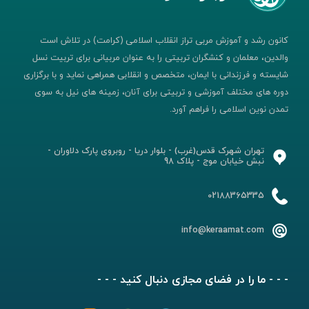
کانون رشد و آموزش مربی تراز انقلاب اسلامی (کرامت) در تلاش است
والدین، معلمان و کنشگران تربیتی را به عنوان مربیانی برای تربیت نسل
شایسته و فرزندانی با ایمان، متخصص و انقلابی همراهی نماید و با برگزاری
دوره های مختلف آموزشی و تربیتی برای آنان، زمینه های نیل به سوی
تمدن نوین اسلامی را فراهم آورد.
تهران شهرک قدس(غرب) - بلوار دریا - روبروی پارک دلاوران -
نبش خیابان موج - پلاک 98
02188365335
info@keraamat.com
- - - ما را در فضای مجازی دنبال کنید - - -