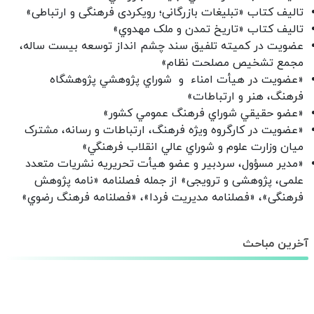
تالیف کتاب «تبلیغات بازرگانی؛ رویکردی فرهنگی و ارتباطی»
تالیف کتاب «تاريخ تمدن و ملک مهدوي»
عضويت در کميته تلفيق سند چشم انداز توسعه بيست ساله،
مجمع تشخیص مصلحت نظام»
«عضویت در هيأت امناء و شوراي پژوهشي پژوهشگاه
فرهنگ، هنر و ارتباطات»
«عضو حقيقي شوراي فرهنگ عمومي کشور»
«عضویت در کارگروه ويژه فرهنگ، ارتباطات و رسانه، مشترک
ميان وزارت علوم و شوراي عالي انقلاب فرهنگي»
«مدیر مسؤول، سردبیر و عضو هیأت تحریریه نشریات متعدد
علمی، پژوهشی و ترویجی» از جمله فصلنامه‌ «نامه پژوهش
فرهنگی»، «فصلنامه مديريت فردا»، «فصلنامه فرهنگ رضوي»
آخرین مباحث