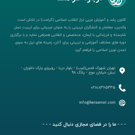
کانون رشد و آموزش مربی تراز انقلاب اسلامی (کرامت) در تلاش است
والدین، معلمان و کنشگران تربیتی را به عنوان مربیانی برای تربیت نسل
شایسته و فرزندانی با ایمان، متخصص و انقلابی همراهی نماید و با برگزاری
دوره های مختلف آموزشی و تربیتی برای آنان، زمینه های نیل به سوی
تمدن نوین اسلامی را فراهم آورد.
تهران شهرک قدس(غرب) - بلوار دریا - روبروی پارک دلاوران -
نبش خیابان موج - پلاک 98
02188365335
info@keraamat.com
- - - ما را در فضای مجازی دنبال کنید - - -