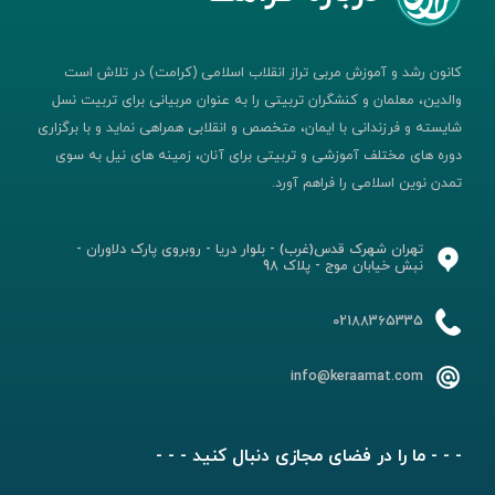
کانون رشد و آموزش مربی تراز انقلاب اسلامی (کرامت) در تلاش است
والدین، معلمان و کنشگران تربیتی را به عنوان مربیانی برای تربیت نسل
شایسته و فرزندانی با ایمان، متخصص و انقلابی همراهی نماید و با برگزاری
دوره های مختلف آموزشی و تربیتی برای آنان، زمینه های نیل به سوی
تمدن نوین اسلامی را فراهم آورد.
تهران شهرک قدس(غرب) - بلوار دریا - روبروی پارک دلاوران -
نبش خیابان موج - پلاک 98
02188365335
info@keraamat.com
- - - ما را در فضای مجازی دنبال کنید - - -