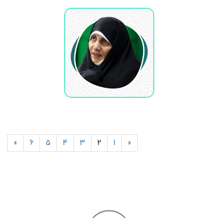
»
6
5
4
3
2
1
«