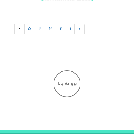
6
5
4
3
2
1
«
برو به بالا